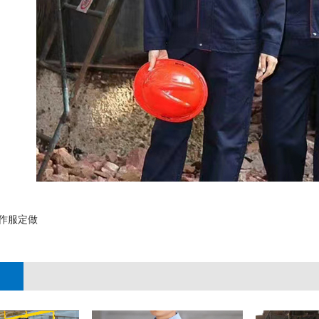
作服定做
;