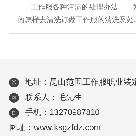
工作服各种污渍的处理办法 
求。设计打样：根据需求，校服厂家
款式，来点大
的怎样去清洗订做工作服的清洗及处
打样，提供校服的设计稿和样品供学
话，在上班生活中是很麻烦的。下面
常常遇到的情况： 咖啡渍 上班
时光或者上班时间都会有喝咖啡的习
地址：昆山范围工作服职业装
联系人：毛先生
手机：13270987810
网址：www.ksgzfdz.com