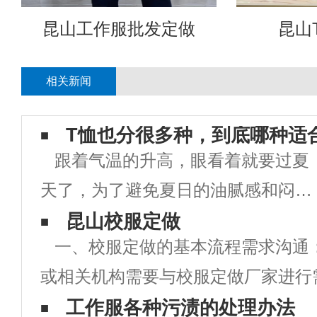
昆山工作服批发定做
昆山
相关新闻
T恤也分很多种，到底哪种适
跟着气温的升高，眼看着就要过夏
天了，为了避免夏日的油腻感和闷
热，清凉个性的T恤衫天然是少不了
昆山校服定做
一、校服定做的基本流程需求沟通
的。 街头穿的T恤衫已经烂大街
或相关机构需要与校服定做厂家进行
了，假如不换点新花腔怎么能够在人
明确校服的款式、颜色、尺寸、数量
工作服各种污渍的处理办法
群中脱颖而出呢?当然要选择新奇的