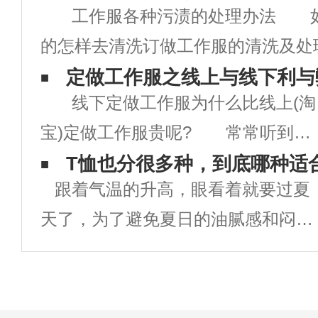
工作服各种污渍的处理办法 
的怎样去清洗订做工作服的清洗及处
话，在上班生活中是很麻烦的。下面
定做工作服之线上与线下利与
线下定做工作服为什么比线上(淘
常常遇到的情况： 咖啡渍 上班
宝)定做工作服贵呢? 常常听到客
时光或者上班时间都会有喝咖啡的习
户说：“你们定做工作服比淘名贵多
T恤也分很多种，到底哪种适
跟着气温的升高，眼看着就要过夏
了”。 线下定做一批工作服的程
天了，为了避免夏日的油腻感和闷
序 1、面料裁剪 客户指定规
热，清凉个性的T恤衫天然是少不了
格的面料，依照个人身形量制的尺寸
的。 街头穿的T恤衫已经烂大街
(独自
了，假如不换点新花腔怎么能够在人