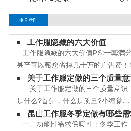
相关新闻
工作服隐藏的六大价值
工作服隐藏的六大价值PS:一套满
甚至可以帮您省掉几十万的广告费！
企业是否需要统一定制工作服，你是
关于工作服定做的三个质量意
关于工作服定做的三个质量意识
为，工作服就只是一块用来防脏的罩
是什么?首先，什么是质量?小编觉得
定制工作服？那你就大错特错了！在
就是简简朴单一句话：质量=良心+责
昆山工作服冬季定做有哪些需
一、功能性需求保暖性：冬季工作
任心。有了这个意识，再适当往下引