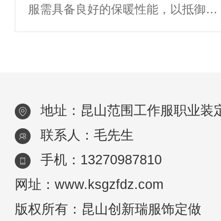
服需具备良好的保暖性能，以抵御寒
导，这个质量原因也不是很难控制，
冷天气对员工身体的影响。可选用保
只要轻微有点责任心，工作服定做就
暖性能好的面料，如棉、羽绒、人造
不会出
纤维等，并增加内衬或填充物以增强
保暖效果。防风防水：部分工作环境
地址：昆山范围工作服职业装
可能伴有风
联系人：毛先生
手机：13270987810
网址：www.ksgzfdz.com
版权所有：昆山创新瑞服饰定做