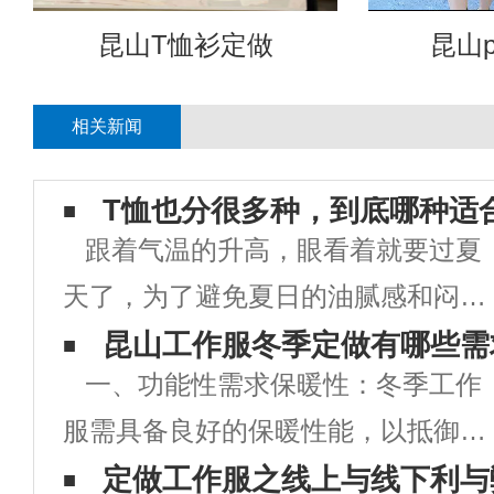
昆山T恤衫定做
昆山p
相关新闻
T恤也分很多种，到底哪种适
跟着气温的升高，眼看着就要过夏
天了，为了避免夏日的油腻感和闷
热，清凉个性的T恤衫天然是少不了
昆山工作服冬季定做有哪些需
一、功能性需求保暖性：冬季工作
的。 街头穿的T恤衫已经烂大街
服需具备良好的保暖性能，以抵御寒
了，假如不换点新花腔怎么能够在人
冷天气对员工身体的影响。可选用保
定做工作服之线上与线下利与
群中脱颖而出呢?当然要选择新奇的