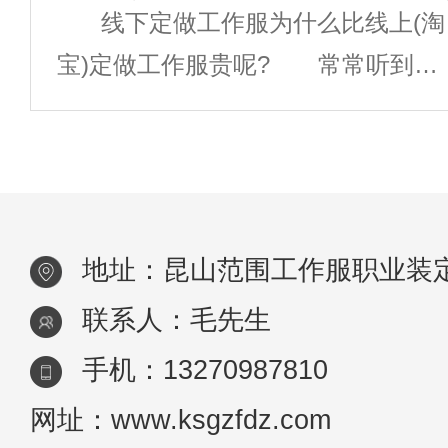
线下定做工作服为什么比线上(淘
暖性能好的面料，如棉、羽绒、人造
款式，来点大
宝)定做工作服贵呢? 常常听到客
纤维等，并增加内衬或填充物以增强
户说：“你们定做工作服比淘名贵多
保暖效果。防风防水：部分工作环境
了”。 线下定做一批工作服的程
可能伴有风
序 1、面料裁剪 客户指定规
格的面料，依照个人身形量制的尺寸
地址：昆山范围工作服职业装
(独自
联系人：毛先生
手机：13270987810
网址：www.ksgzfdz.com