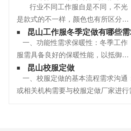
行业不同工作服自是不同，不光
是款式的不一样，颜色也有所区分，
提到医生首先想到白色，环卫工人定
昆山工作服冬季定做有哪些需
一、功能性需求保暖性：冬季工作
制工作服都是橘色或者黄色的，警示
服需具备良好的保暖性能，以抵御寒
开车的司机们留意安全。 红色工
冷天气对员工身体的影响。可选用保
昆山校服定做
作服寄意为：活泼，热情，大胆勇
一、校服定做的基本流程需求沟通
暖性能好的面料，如棉、羽绒、人造
敢，健康，野
或相关机构需要与校服定做厂家进行
纤维等，并增加内衬或填充物以增强
明确校服的款式、颜色、尺寸、数量
保暖效果。防风防水：部分工作环境
求。设计打样：根据需求，校服厂家
可能伴有风
打样，提供校服的设计稿和样品供学