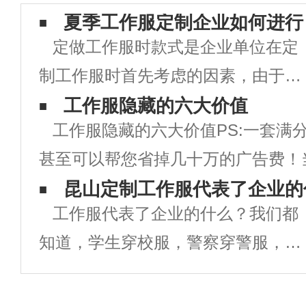
夏季工作服定制企业如何进行
定做工作服时款式是企业单位在定
制工作服时首先考虑的因素，由于工
作服定做时工作服款式的好坏直接关
工作服隐藏的六大价值
工作服隐藏的六大价值PS:一套满
系到企业的形象，同时也对员工的衣
甚至可以帮您省掉几十万的广告费！
着心情有着直接影响。款式新颖，出
企业是否需要统一定制工作服，你是
昆山定制工作服代表了企业的
众的工作服，即能提升企业的品牌形
工作服代表了企业的什么？我们都
为，工作服就只是一块用来防脏的罩
象，也可大
知道，学生穿校服，警察穿警服，军
定制工作服？那你就大错特错了！在
人须穿军装，各商务人员也有自己相
应的制服，这些人无论做什么事情之